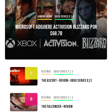
Gaming news
Xbox Series X | S
Microsoft Adquiere Activision Blizzard Por
$68.7B
Reseñas
Xbox Series X | S
9
The Ascent – Review – Xbox Series X|S
Reseñas
Xbox Series X | S
8
The Falconeer – Review