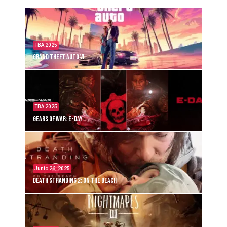
TBA 2025
Grand Theft Auto VI
TBA 2025
Gears of War: E-Day
Junio 26, 2025
Death Stranding 2: On the Beach