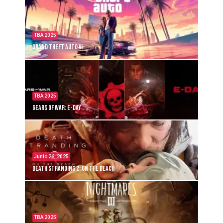
TBA 2025
Grand Theft Auto VI
TBA 2025
Gears of War: E-Day
Junio 26, 2025
Death Stranding 2: On the Beach
TBA 2025