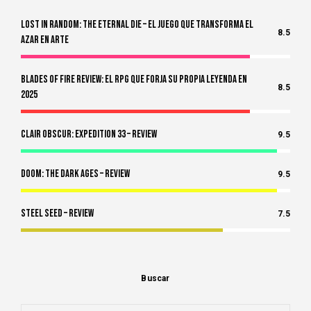
Lost in Random: The Eternal Die – El Juego Que Transforma el
8.5
Azar en Arte
Blades of Fire Review: El RPG Que Forja Su Propia Leyenda en
8.5
2025
Clair Obscur: Expedition 33 – Review
9.5
Doom: The Dark Ages – Review
9.5
Steel Seed – Review
7.5
Buscar