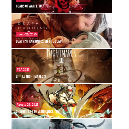
Gears of War: E-Day
Junio 26, 2025
Death Stranding 2: On the Beach
TBA 2025
Little Nightmares 3
Agosto 29, 2025
Shinobi: Art of Vengeance