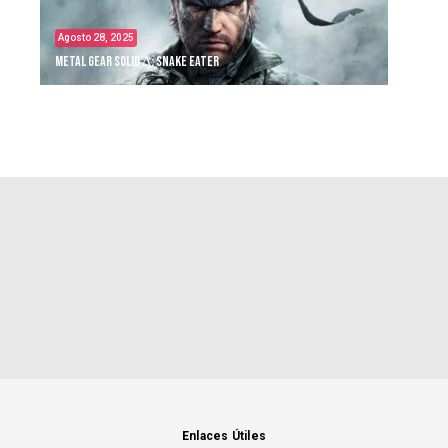
Agosto 28, 2025
Metal Gear Solid Δ: Snake Eater
Enlaces Útiles