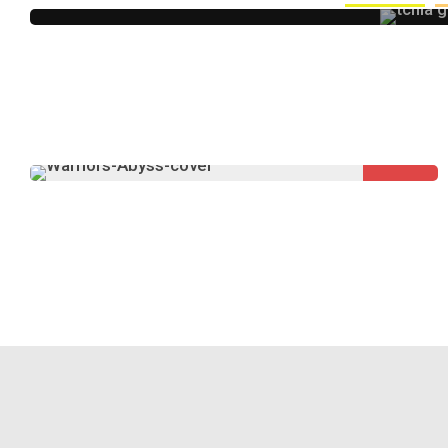
Review- Tchia | P
8