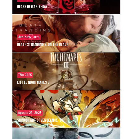
Gears of War: E-Day
Junio 26, 2025
Death Stranding 2: On the Beach
TBA 2025
Little Nightmares 3
Agosto 29, 2025
Shinobi: Art of Vengeance