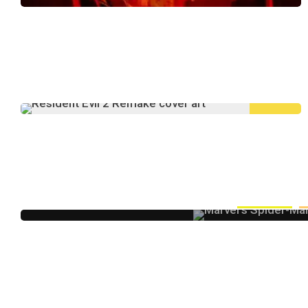
9.5
Gaming news
R
Marvel’s Spider-Man: Miles