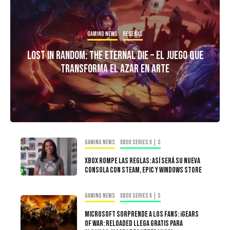
Gaming news
Reseñas
Lost in Random: The Eternal Die – El Juego Que
Transforma el Azar en Arte
Gaming news
Xbox Series X | S
Xbox rompe las reglas: así será su nueva
consola con Steam, Epic y Windows Store
Gaming news
Xbox Series X | S
Microsoft sorprende a los fans: ¡Gears
of War: Reloaded llega gratis para