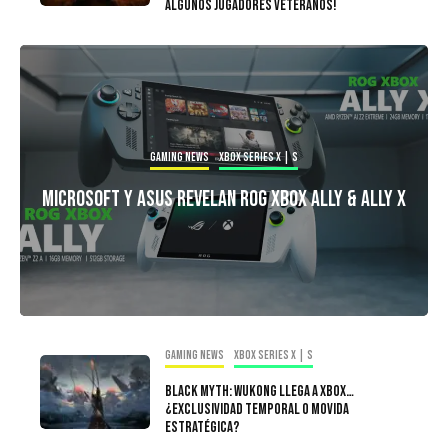
algunos jugadores veteranos!
Gaming news
Xbox Series X | S
Microsoft y Asus Revelan ROG Xbox Ally & Ally X
Gaming news
Xbox Series X | S
Black Myth: Wukong llega a Xbox…
¿exclusividad temporal o movida
estratégica?