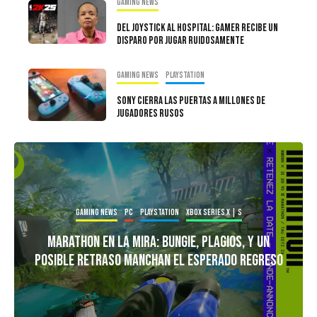
Gaming news
Del joystick Al Hospital: Gamer Recibe Un
Disparo Por Jugar Ruidosamente
Gaming news
PlayStation
Sony Cierra Las Puertas a Millones De
Jugadores Rusos
Gaming news
PC
PlayStation
Xbox Series X | S
Marathon En La Mira: Bungie, Plagios, y Un
Posible Retraso Manchan El Esperado Regreso