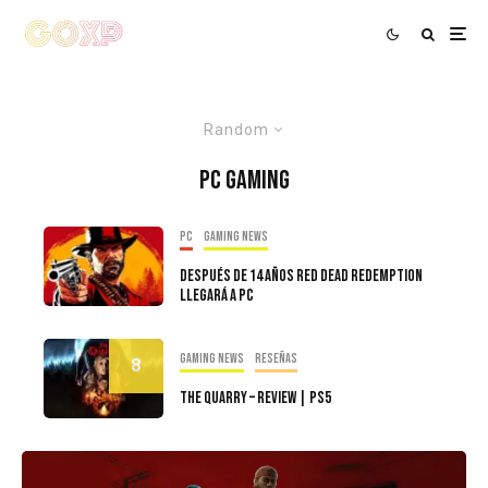
Random
PC Gaming
PC
Gaming news
Después de 14 años Red Dead Redemption
llegará a PC
Gaming news
Reseñas
8
The Quarry – Review | PS5