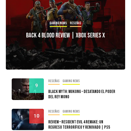
Gaming news
Reseñas
Back 4 Blood Review | Xbox Series X
Reseñas
Gaming news
9
Black Myth: Wukong – Desatando el Poder
del Rey Mono
Reseñas
Gaming news
10
Review – Resident Evil 4 Remake: Un
regreso terrorífico y renovado | PS5