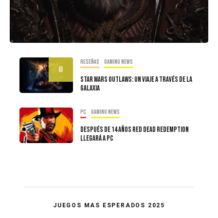
Reseñas
Gaming news
8
Star Wars Outlaws: Un Viaje a Través de la
Galaxia
PC
Gaming news
Después de 14 años Red Dead Redemption
llegará a PC
JUEGOS MAS ESPERADOS 2025