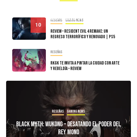
Razones Por qué deberías estar emocionado por
Wo Long: Fallen Dynasty
Reseñas
Gaming news
10
Review – Resident Evil 4 Remake: Un
regreso terrorífico y renovado | PS5
Reseñas
RKGK Te Invita A Pintar La Ciudad Con Arte
y Rebeldía – Review
Reseñas
Gaming news
Black Myth: Wukong – Desatando el Poder del
Rey Mono