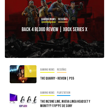
Gaming news
Reseñas
Back 4 Blood Review | Xbox Series X
Gaming news
Reseñas
8
The Quarry – Review | PS5
Gaming news
PlayStation
The Inzone line, Nueva Linea Headset Y
Monitor Gaming De Sony
Gaming news