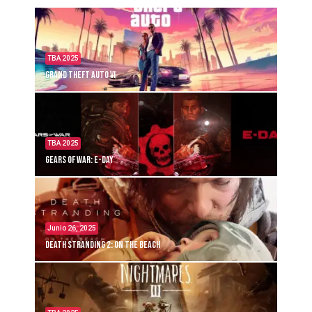
TBA 2025
Grand Theft Auto VI
TBA 2025
Gears of War: E-Day
Junio 26, 2025
Death Stranding 2: On the Beach