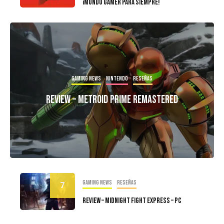
¡Mundo Gamer Para Siempre!
Gaming news
Nintendo
Reseñas
Review – Metroid Prime Remastered
Gaming news
Reseñas
7
Review – Midnight Fight Express – PC