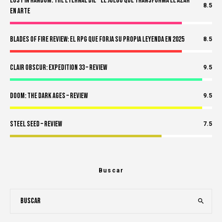
Lost in Random: The Eternal Die – El Juego Que Transforma el Azar
8.5
en Arte
Blades of Fire Review: El RPG Que Forja Su Propia Leyenda en 2025
8.5
Clair Obscur: Expedition 33 – Review
9.5
Doom: The Dark Ages – Review
9.5
Steel Seed – Review
7.5
Buscar