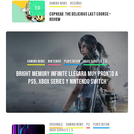
Gaming news
Reseñas
10
Cuphead: The Delicious Last Course –
Review
Gaming news
Nintendo
PlayStation
Xbox Series X | S
Bright Memory Infinite Llegara Muy Pronto A
PS5, Xbox Series y Nintendo Switch
Originals
Gaming news
PC
PlayStation
Xbox Series X | S