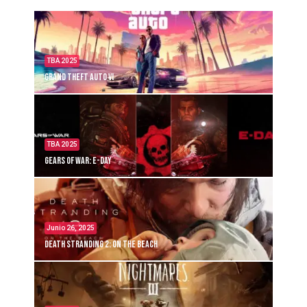
TBA 2025
Grand Theft Auto VI
TBA 2025
Gears of War: E-Day
Junio 26, 2025
Death Stranding 2: On the Beach