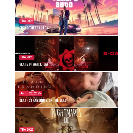
TBA 2025
Grand Theft Auto VI
TBA 2025
Gears of War: E-Day
Junio 26, 2025
Death Stranding 2: On the Beach
TBA 2025