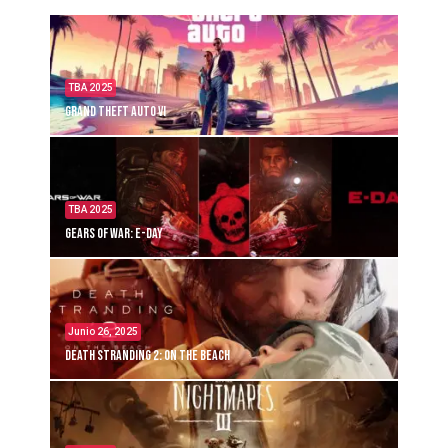
TBA 2025
Grand Theft Auto VI
TBA 2025
Gears of War: E-Day
Junio 26, 2025
Death Stranding 2: On the Beach